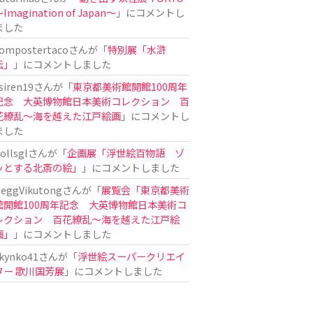
Imagination of Japan〜
」にコメントし
ました
ompostertaco
さんが「
特別展「水滸
伝」
」にコメントしました
siren19
さんが「
東京都美術館開館100周年
記念 大英博物館日本美術コレクション 百
花繚乱～海を越えた江戸絵画
」にコメントし
ました
ollsgl
さんが「
企画展「浮世絵百物語 ゾ
ッとする北斎の絵」
」にコメントしました
eggVikutong
さんが「
展覧会「東京都美術
館開館100周年記念 大英博物館日本美術コ
レクション 百花繚乱〜海を越えた江戸絵
画」
」にコメントしました
kynko41
さんが「
浮世絵スーパークリエイ
ター 歌川国芳展
」にコメントしました