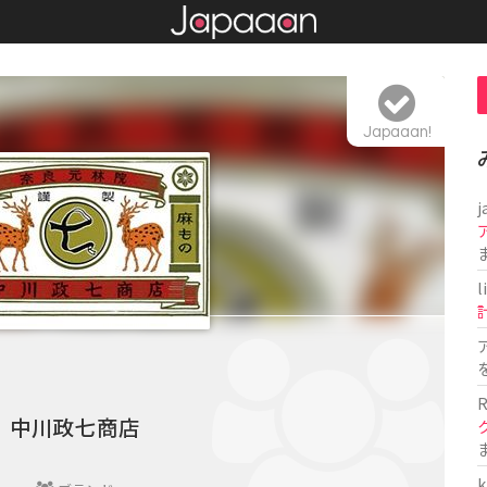
Japaaan!
j
l
R
中川政七商店
k