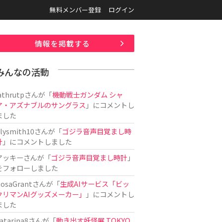
無料メンバー登録
ログイン
情報を掲載する
みんなの活動
athrutp
さんが「
機動戦士ガンダム シャ
ア・アズナブルのサングラス
」にコメントし
ました
ilysmith10
さんが「
ゴジラ音声目覚まし時
計
」にコメントしました
アッキー
さんが「
ゴジラ音声目覚まし時計
」
をフォローしました
osaGrant
さんが「
生成AIサービス「ビッ
クリマンAIグッズメーカー」
」にコメントし
ました
atarina8
さんが「
動き出す妖怪展 TOKYO