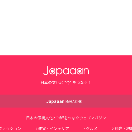
日本の文化と ”今” をつなぐ！
Japaaan
MAGAZINE
日本の伝統文化と"今"をつなぐウェブマガジン
ファッション
雑貨・インテリア
グルメ
観光・地