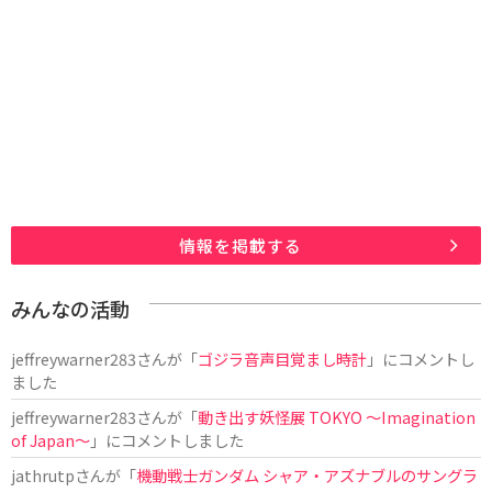
情報を掲載する
みんなの活動
jeffreywarner283
さんが「
ゴジラ音声目覚まし時計
」にコメントし
ました
jeffreywarner283
さんが「
動き出す妖怪展 TOKYO 〜Imagination
of Japan〜
」にコメントしました
jathrutp
さんが「
機動戦士ガンダム シャア・アズナブルのサングラ