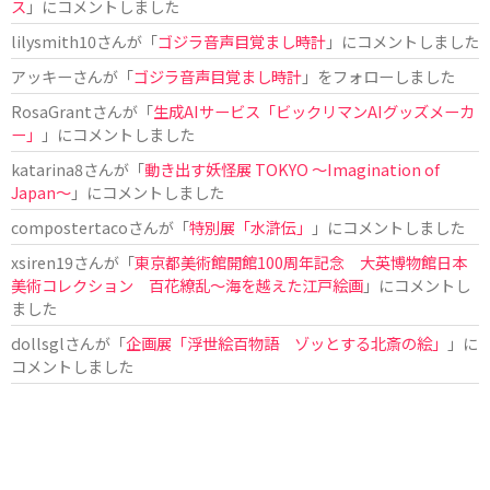
ス
」にコメントしました
lilysmith10
さんが「
ゴジラ音声目覚まし時計
」にコメントしました
アッキー
さんが「
ゴジラ音声目覚まし時計
」をフォローしました
RosaGrant
さんが「
生成AIサービス「ビックリマンAIグッズメーカ
ー」
」にコメントしました
katarina8
さんが「
動き出す妖怪展 TOKYO 〜Imagination of
Japan〜
」にコメントしました
compostertaco
さんが「
特別展「水滸伝」
」にコメントしました
xsiren19
さんが「
東京都美術館開館100周年記念 大英博物館日本
美術コレクション 百花繚乱～海を越えた江戸絵画
」にコメントし
ました
dollsgl
さんが「
企画展「浮世絵百物語 ゾッとする北斎の絵」
」に
コメントしました