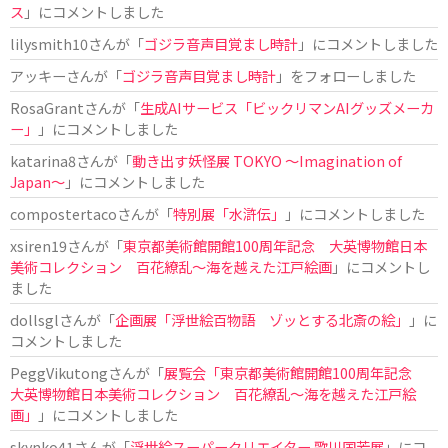
ス
」にコメントしました
lilysmith10
さんが「
ゴジラ音声目覚まし時計
」にコメントしました
アッキー
さんが「
ゴジラ音声目覚まし時計
」をフォローしました
RosaGrant
さんが「
生成AIサービス「ビックリマンAIグッズメーカ
ー」
」にコメントしました
katarina8
さんが「
動き出す妖怪展 TOKYO 〜Imagination of
Japan〜
」にコメントしました
compostertaco
さんが「
特別展「水滸伝」
」にコメントしました
xsiren19
さんが「
東京都美術館開館100周年記念 大英博物館日本
美術コレクション 百花繚乱～海を越えた江戸絵画
」にコメントし
ました
dollsgl
さんが「
企画展「浮世絵百物語 ゾッとする北斎の絵」
」に
コメントしました
PeggVikutong
さんが「
展覧会「東京都美術館開館100周年記念
大英博物館日本美術コレクション 百花繚乱〜海を越えた江戸絵
画」
」にコメントしました
skynko41
さんが「
浮世絵スーパークリエイター 歌川国芳展
」にコ