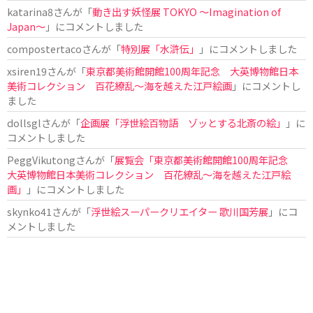
katarina8
さんが「
動き出す妖怪展 TOKYO 〜Imagination of
Japan〜
」にコメントしました
compostertaco
さんが「
特別展「水滸伝」
」にコメントしました
xsiren19
さんが「
東京都美術館開館100周年記念 大英博物館日本
美術コレクション 百花繚乱～海を越えた江戸絵画
」にコメントし
ました
dollsgl
さんが「
企画展「浮世絵百物語 ゾッとする北斎の絵」
」に
コメントしました
PeggVikutong
さんが「
展覧会「東京都美術館開館100周年記念
大英博物館日本美術コレクション 百花繚乱〜海を越えた江戸絵
画」
」にコメントしました
skynko41
さんが「
浮世絵スーパークリエイター 歌川国芳展
」にコ
メントしました