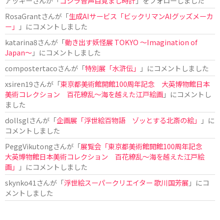
アッキー
さんが「
ゴジラ音声目覚まし時計
」をフォローしました
RosaGrant
さんが「
生成AIサービス「ビックリマンAIグッズメーカ
ー」
」にコメントしました
katarina8
さんが「
動き出す妖怪展 TOKYO 〜Imagination of
Japan〜
」にコメントしました
compostertaco
さんが「
特別展「水滸伝」
」にコメントしました
xsiren19
さんが「
東京都美術館開館100周年記念 大英博物館日本
美術コレクション 百花繚乱～海を越えた江戸絵画
」にコメントし
ました
dollsgl
さんが「
企画展「浮世絵百物語 ゾッとする北斎の絵」
」に
コメントしました
PeggVikutong
さんが「
展覧会「東京都美術館開館100周年記念
大英博物館日本美術コレクション 百花繚乱〜海を越えた江戸絵
画」
」にコメントしました
skynko41
さんが「
浮世絵スーパークリエイター 歌川国芳展
」にコ
メントしました