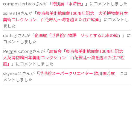
compostertaco
さんが「
特別展「水滸伝」
」にコメントしました
xsiren19
さんが「
東京都美術館開館100周年記念 大英博物館日本
美術コレクション 百花繚乱～海を越えた江戸絵画
」にコメントし
ました
dollsgl
さんが「
企画展「浮世絵百物語 ゾッとする北斎の絵」
」に
コメントしました
PeggVikutong
さんが「
展覧会「東京都美術館開館100周年記念
大英博物館日本美術コレクション 百花繚乱〜海を越えた江戸絵
画」
」にコメントしました
skynko41
さんが「
浮世絵スーパークリエイター 歌川国芳展
」にコ
メントしました