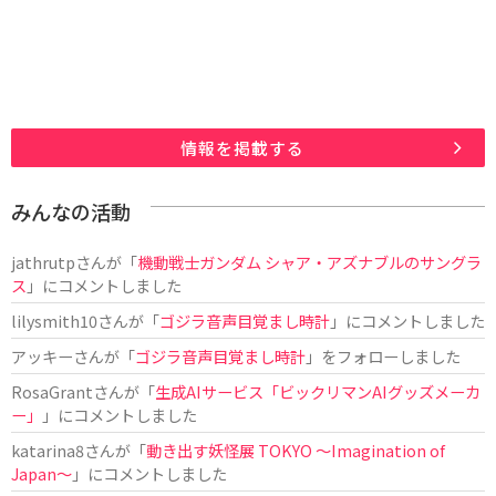
情報を掲載する
みんなの活動
jathrutp
さんが「
機動戦士ガンダム シャア・アズナブルのサングラ
ス
」にコメントしました
lilysmith10
さんが「
ゴジラ音声目覚まし時計
」にコメントしました
アッキー
さんが「
ゴジラ音声目覚まし時計
」をフォローしました
RosaGrant
さんが「
生成AIサービス「ビックリマンAIグッズメーカ
ー」
」にコメントしました
katarina8
さんが「
動き出す妖怪展 TOKYO 〜Imagination of
Japan〜
」にコメントしました