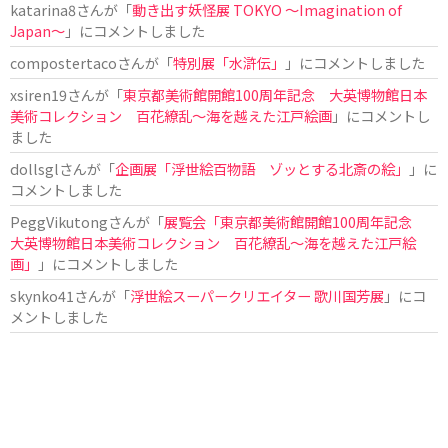
katarina8
さんが「
動き出す妖怪展 TOKYO 〜Imagination of
Japan〜
」にコメントしました
compostertaco
さんが「
特別展「水滸伝」
」にコメントしました
xsiren19
さんが「
東京都美術館開館100周年記念 大英博物館日本
美術コレクション 百花繚乱～海を越えた江戸絵画
」にコメントし
ました
dollsgl
さんが「
企画展「浮世絵百物語 ゾッとする北斎の絵」
」に
コメントしました
PeggVikutong
さんが「
展覧会「東京都美術館開館100周年記念
大英博物館日本美術コレクション 百花繚乱〜海を越えた江戸絵
画」
」にコメントしました
skynko41
さんが「
浮世絵スーパークリエイター 歌川国芳展
」にコ
メントしました