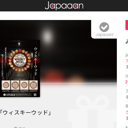
Japaaan!
j
l
R
「ウィスキーウッド」
k