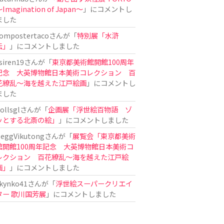
Imagination of Japan〜
」にコメントし
ました
ompostertaco
さんが「
特別展「水滸
伝」
」にコメントしました
siren19
さんが「
東京都美術館開館100周年
記念 大英博物館日本美術コレクション 百
花繚乱～海を越えた江戸絵画
」にコメントし
ました
ollsgl
さんが「
企画展「浮世絵百物語 ゾ
ッとする北斎の絵」
」にコメントしました
eggVikutong
さんが「
展覧会「東京都美術
館開館100周年記念 大英博物館日本美術コ
レクション 百花繚乱〜海を越えた江戸絵
画」
」にコメントしました
kynko41
さんが「
浮世絵スーパークリエイ
ター 歌川国芳展
」にコメントしました