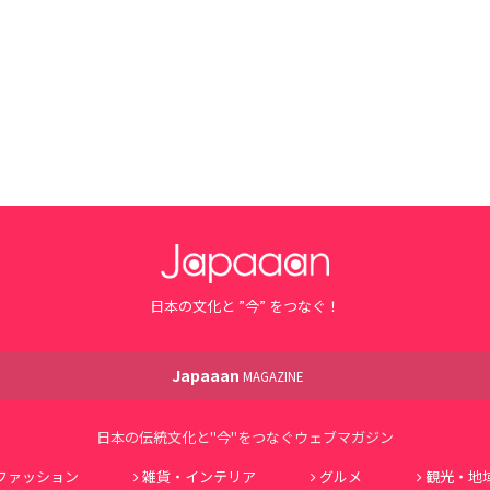
日本の文化と ”今” をつなぐ！
Japaaan
MAGAZINE
日本の伝統文化と"今"をつなぐウェブマガジン
ファッション
雑貨・インテリア
グルメ
観光・地