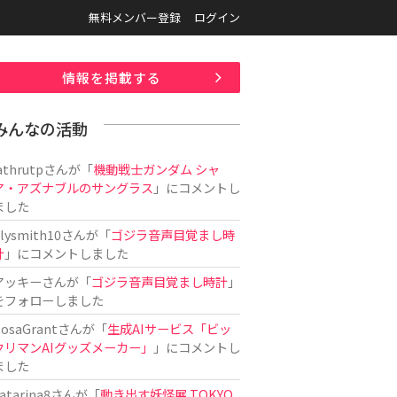
無料メンバー登録
ログイン
情報を掲載する
みんなの活動
athrutp
さんが「
機動戦士ガンダム シャ
ア・アズナブルのサングラス
」にコメントし
ました
ilysmith10
さんが「
ゴジラ音声目覚まし時
計
」にコメントしました
アッキー
さんが「
ゴジラ音声目覚まし時計
」
をフォローしました
osaGrant
さんが「
生成AIサービス「ビッ
クリマンAIグッズメーカー」
」にコメントし
ました
atarina8
さんが「
動き出す妖怪展 TOKYO