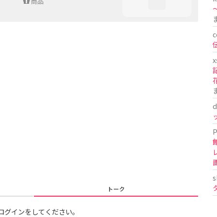
商品
〜
c
x
d
P
s
トーク
ログインをしてください。