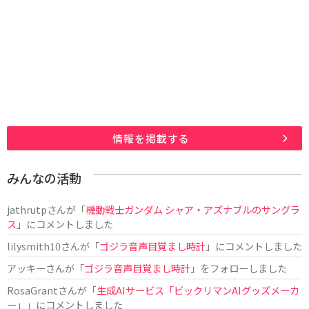
情報を掲載する
みんなの活動
jathrutp
さんが「
機動戦士ガンダム シャア・アズナブルのサングラ
ス
」にコメントしました
lilysmith10
さんが「
ゴジラ音声目覚まし時計
」にコメントしました
アッキー
さんが「
ゴジラ音声目覚まし時計
」をフォローしました
RosaGrant
さんが「
生成AIサービス「ビックリマンAIグッズメーカ
ー」
」にコメントしました