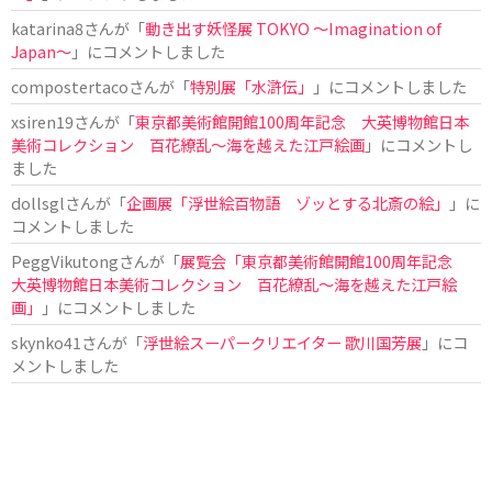
katarina8
さんが「
動き出す妖怪展 TOKYO 〜Imagination of
Japan〜
」にコメントしました
compostertaco
さんが「
特別展「水滸伝」
」にコメントしました
xsiren19
さんが「
東京都美術館開館100周年記念 大英博物館日本
美術コレクション 百花繚乱～海を越えた江戸絵画
」にコメントし
ました
dollsgl
さんが「
企画展「浮世絵百物語 ゾッとする北斎の絵」
」に
コメントしました
PeggVikutong
さんが「
展覧会「東京都美術館開館100周年記念
大英博物館日本美術コレクション 百花繚乱〜海を越えた江戸絵
画」
」にコメントしました
skynko41
さんが「
浮世絵スーパークリエイター 歌川国芳展
」にコ
メントしました