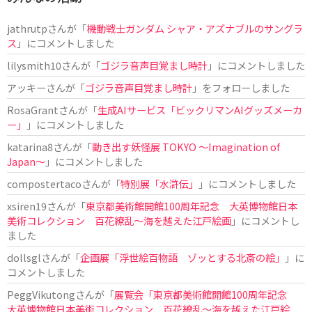
jathrutp
さんが「
機動戦士ガンダム シャア・アズナブルのサングラ
ス
」にコメントしました
lilysmith10
さんが「
ゴジラ音声目覚まし時計
」にコメントしました
アッキー
さんが「
ゴジラ音声目覚まし時計
」をフォローしました
RosaGrant
さんが「
生成AIサービス「ビックリマンAIグッズメーカ
ー」
」にコメントしました
katarina8
さんが「
動き出す妖怪展 TOKYO 〜Imagination of
Japan〜
」にコメントしました
compostertaco
さんが「
特別展「水滸伝」
」にコメントしました
xsiren19
さんが「
東京都美術館開館100周年記念 大英博物館日本
美術コレクション 百花繚乱～海を越えた江戸絵画
」にコメントし
ました
dollsgl
さんが「
企画展「浮世絵百物語 ゾッとする北斎の絵」
」に
コメントしました
PeggVikutong
さんが「
展覧会「東京都美術館開館100周年記念
大英博物館日本美術コレクション 百花繚乱〜海を越えた江戸絵