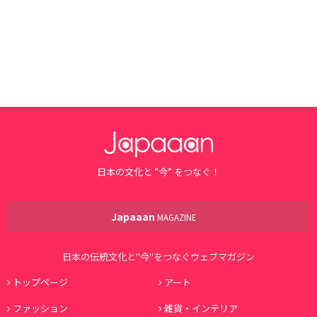
日本の文化と ”今” をつなぐ！
Japaaan
MAGAZINE
日本の伝統文化と"今"をつなぐウェブマガジン
トップページ
アート
ファッション
雑貨・インテリア