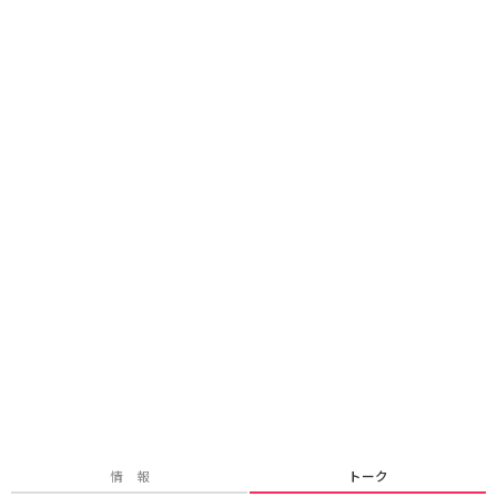
情 報
トーク