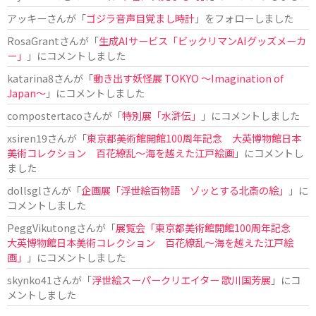
アッキー
さんが「
ゴジラ音声目覚まし時計
」をフォローしました
RosaGrant
さんが「
生成AIサービス「ビックリマンAIグッズメーカ
ー」
」にコメントしました
katarina8
さんが「
動き出す妖怪展 TOKYO 〜Imagination of
Japan〜
」にコメントしました
compostertaco
さんが「
特別展「水滸伝」
」にコメントしました
xsiren19
さんが「
東京都美術館開館100周年記念 大英博物館日本
美術コレクション 百花繚乱～海を越えた江戸絵画
」にコメントし
ました
dollsgl
さんが「
企画展「浮世絵百物語 ゾッとする北斎の絵」
」に
コメントしました
PeggVikutong
さんが「
展覧会「東京都美術館開館100周年記念
大英博物館日本美術コレクション 百花繚乱〜海を越えた江戸絵
画」
」にコメントしました
skynko41
さんが「
浮世絵スーパークリエイター 歌川国芳展
」にコ
メントしました