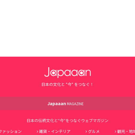
日本の文化と ”今” をつなぐ！
Japaaan
MAGAZINE
日本の伝統文化と"今"をつなぐウェブマガジン
ファッション
雑貨・インテリア
グルメ
観光・地