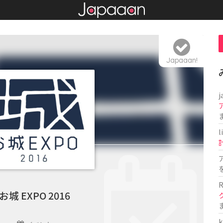
Japaaan!
j
l
R
お城 EXPO 2016
k