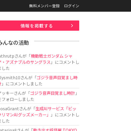
無料メンバー登録
ログイン
情報を掲載する
みんなの活動
athrutp
さんが「
機動戦士ガンダム シャ
ア・アズナブルのサングラス
」にコメントし
ました
ilysmith10
さんが「
ゴジラ音声目覚まし時
計
」にコメントしました
アッキー
さんが「
ゴジラ音声目覚まし時計
」
をフォローしました
osaGrant
さんが「
生成AIサービス「ビッ
クリマンAIグッズメーカー」
」にコメントし
ました
atarina8
さんが「
動き出す妖怪展 TOKYO