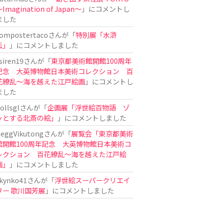
Imagination of Japan〜
」にコメントし
ました
ompostertaco
さんが「
特別展「水滸
伝」
」にコメントしました
siren19
さんが「
東京都美術館開館100周年
記念 大英博物館日本美術コレクション 百
花繚乱～海を越えた江戸絵画
」にコメントし
ました
ollsgl
さんが「
企画展「浮世絵百物語 ゾ
ッとする北斎の絵」
」にコメントしました
eggVikutong
さんが「
展覧会「東京都美術
館開館100周年記念 大英博物館日本美術コ
レクション 百花繚乱〜海を越えた江戸絵
画」
」にコメントしました
kynko41
さんが「
浮世絵スーパークリエイ
ター 歌川国芳展
」にコメントしました