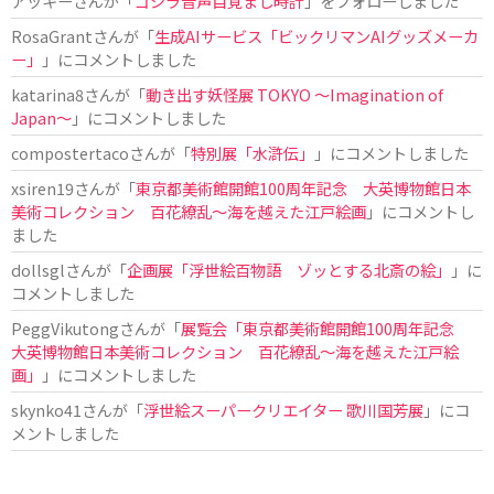
アッキー
さんが「
ゴジラ音声目覚まし時計
」をフォローしました
RosaGrant
さんが「
生成AIサービス「ビックリマンAIグッズメーカ
ー」
」にコメントしました
katarina8
さんが「
動き出す妖怪展 TOKYO 〜Imagination of
Japan〜
」にコメントしました
compostertaco
さんが「
特別展「水滸伝」
」にコメントしました
xsiren19
さんが「
東京都美術館開館100周年記念 大英博物館日本
美術コレクション 百花繚乱～海を越えた江戸絵画
」にコメントし
ました
dollsgl
さんが「
企画展「浮世絵百物語 ゾッとする北斎の絵」
」に
コメントしました
PeggVikutong
さんが「
展覧会「東京都美術館開館100周年記念
大英博物館日本美術コレクション 百花繚乱〜海を越えた江戸絵
画」
」にコメントしました
skynko41
さんが「
浮世絵スーパークリエイター 歌川国芳展
」にコ
メントしました