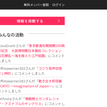
無料メンバー登録
ログイン
情報を掲載する
みんなの活動
osaGrant
さんが「
東京都美術館開館100周
年記念 大英博物館日本美術コレクション
百花繚乱～海を越えた江戸絵画
」にコメント
しました
effreywarner283
さんが「
ゴジラ音声目覚
まし時計
」にコメントしました
effreywarner283
さんが「
動き出す妖怪展
OKYO 〜Imagination of Japan〜
」にコ
メントしました
athrutp
さんが「
機動戦士ガンダム シャ
ア・アズナブルのサングラス
」にコメントし