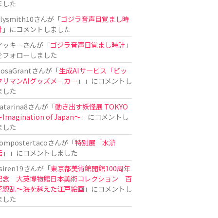
ました
ilysmith10
さんが「
ゴジラ音声目覚まし時
計
」にコメントしました
アッキー
さんが「
ゴジラ音声目覚まし時計
」
をフォローしました
osaGrant
さんが「
生成AIサービス「ビッ
クリマンAIグッズメーカー」
」にコメントし
ました
atarina8
さんが「
動き出す妖怪展 TOKYO
Imagination of Japan〜
」にコメントし
ました
ompostertaco
さんが「
特別展「水滸
伝」
」にコメントしました
siren19
さんが「
東京都美術館開館100周年
記念 大英博物館日本美術コレクション 百
花繚乱～海を越えた江戸絵画
」にコメントし
ました