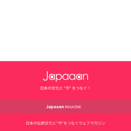
日本の文化と ”今” をつなぐ！
Japaaan
MAGAZINE
日本の伝統文化と"今"をつなぐウェブマガジン