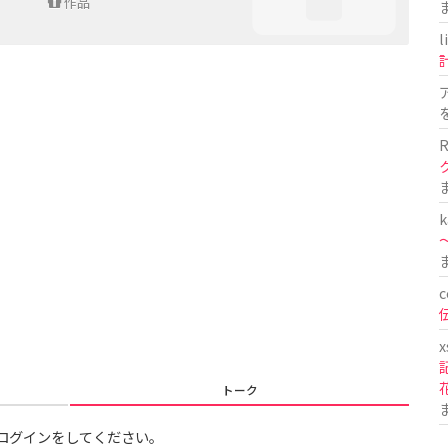
作品
l
R
k
〜
c
x
トーク
ログインをしてください。