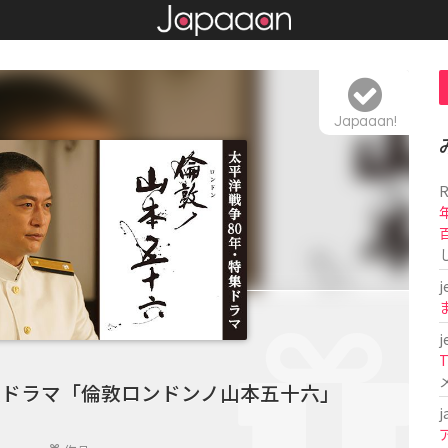
Japaaan!
R
j
j
T
集ドラマ「倫敦ロンドンノ山本五十六」
j