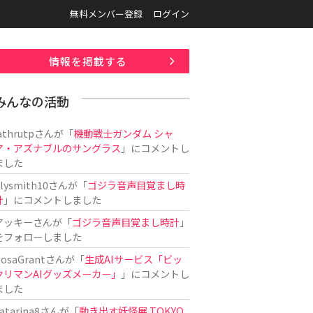
無料メンバー登録
ログイン
情報を掲載する
みんなの活動
athrutp
さんが「
機動戦士ガンダム シャ
ア・アズナブルのサングラス
」にコメントし
ました
ilysmith10
さんが「
ゴジラ音声目覚まし時
計
」にコメントしました
アッキー
さんが「
ゴジラ音声目覚まし時計
」
をフォローしました
osaGrant
さんが「
生成AIサービス「ビッ
クリマンAIグッズメーカー」
」にコメントし
ました
atarina8
さんが「
動き出す妖怪展 TOKYO