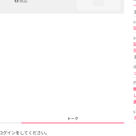
商品
〜
c
x
d
P
s
トーク
ログインをしてください。