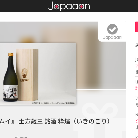
Japaaan!
j
l
R
ムイ』 土方歳三 銘酒 粋燼（いきのこり）
k