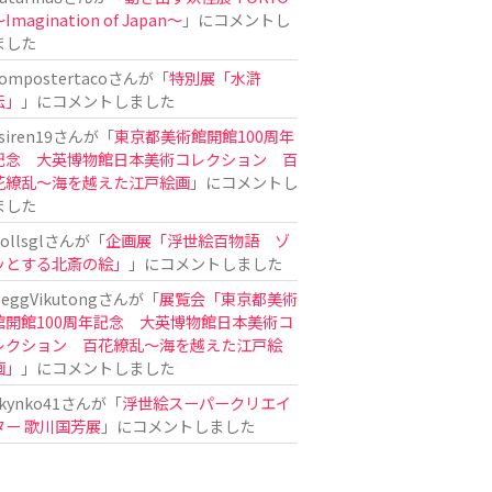
Imagination of Japan〜
」にコメントし
ました
ompostertaco
さんが「
特別展「水滸
伝」
」にコメントしました
siren19
さんが「
東京都美術館開館100周年
記念 大英博物館日本美術コレクション 百
花繚乱～海を越えた江戸絵画
」にコメントし
ました
ollsgl
さんが「
企画展「浮世絵百物語 ゾ
ッとする北斎の絵」
」にコメントしました
eggVikutong
さんが「
展覧会「東京都美術
館開館100周年記念 大英博物館日本美術コ
レクション 百花繚乱〜海を越えた江戸絵
画」
」にコメントしました
kynko41
さんが「
浮世絵スーパークリエイ
ター 歌川国芳展
」にコメントしました