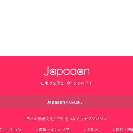
日本の文化と ”今” をつなぐ！
Japaaan
MAGAZINE
日本の伝統文化と"今"をつなぐウェブマガジン
ファッション
雑貨・インテリア
グルメ
観光・地