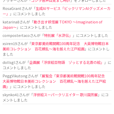
アッキー
さんが「
ゴジラ音声目覚まし時計
」をフォローしました
RosaGrant
さんが「
生成AIサービス「ビックリマンAIグッズメーカ
ー」
」にコメントしました
katarina8
さんが「
動き出す妖怪展 TOKYO 〜Imagination of
Japan〜
」にコメントしました
compostertaco
さんが「
特別展「水滸伝」
」にコメントしました
xsiren19
さんが「
東京都美術館開館100周年記念 大英博物館日本
美術コレクション 百花繚乱～海を越えた江戸絵画
」にコメントし
ました
dollsgl
さんが「
企画展「浮世絵百物語 ゾッとする北斎の絵」
」に
コメントしました
PeggVikutong
さんが「
展覧会「東京都美術館開館100周年記念
大英博物館日本美術コレクション 百花繚乱〜海を越えた江戸絵
画」
」にコメントしました
skynko41
さんが「
浮世絵スーパークリエイター 歌川国芳展
」にコ
メントしました