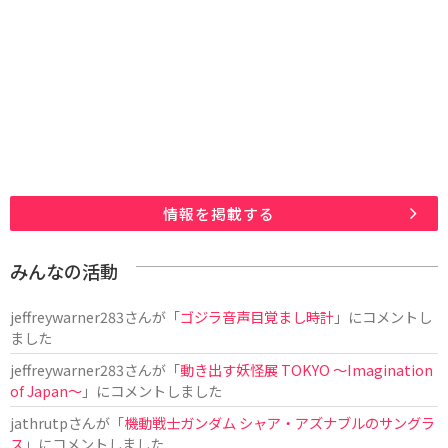
情報を掲載する
みんなの活動
jeffreywarner283
さんが「
ゴジラ音声目覚まし時計
」にコメントし
ました
jeffreywarner283
さんが「
動き出す妖怪展 TOKYO 〜Imagination
of Japan〜
」にコメントしました
jathrutp
さんが「
機動戦士ガンダム シャア・アズナブルのサングラ
ス
」にコメントしました