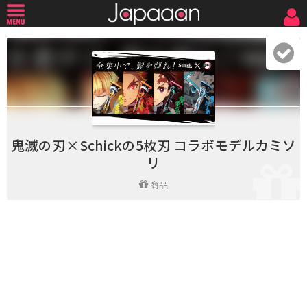
鬼滅の刃×Schickの5枚刃 コラボモデルカミソ
リ
商品