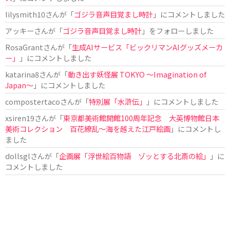
lilysmith10
さんが「
ゴジラ音声目覚まし時計
」にコメントしました
アッキー
さんが「
ゴジラ音声目覚まし時計
」をフォローしました
RosaGrant
さんが「
生成AIサービス「ビックリマンAIグッズメーカ
ー」
」にコメントしました
katarina8
さんが「
動き出す妖怪展 TOKYO 〜Imagination of
Japan〜
」にコメントしました
compostertaco
さんが「
特別展「水滸伝」
」にコメントしました
xsiren19
さんが「
東京都美術館開館100周年記念 大英博物館日本
美術コレクション 百花繚乱～海を越えた江戸絵画
」にコメントし
ました
dollsgl
さんが「
企画展「浮世絵百物語 ゾッとする北斎の絵」
」に
コメントしました