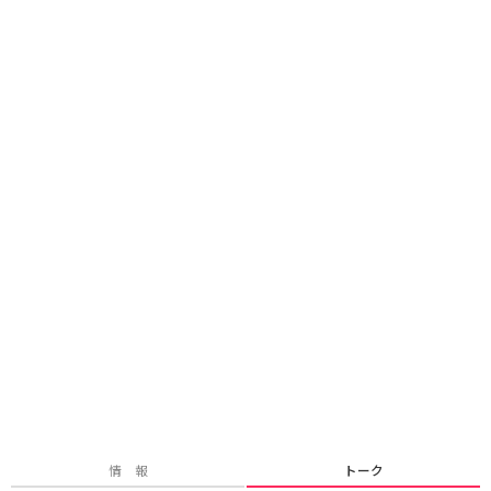
情 報
トーク