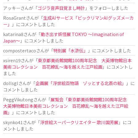
アッキー
さんが「
ゴジラ音声目覚まし時計
」をフォローしました
RosaGrant
さんが「
生成AIサービス「ビックリマンAIグッズメーカ
ー」
」にコメントしました
katarina8
さんが「
動き出す妖怪展 TOKYO 〜Imagination of
Japan〜
」にコメントしました
compostertaco
さんが「
特別展「水滸伝」
」にコメントしました
xsiren19
さんが「
東京都美術館開館100周年記念 大英博物館日本
美術コレクション 百花繚乱～海を越えた江戸絵画
」にコメントし
ました
dollsgl
さんが「
企画展「浮世絵百物語 ゾッとする北斎の絵」
」に
コメントしました
PeggVikutong
さんが「
展覧会「東京都美術館開館100周年記念
大英博物館日本美術コレクション 百花繚乱〜海を越えた江戸絵
画」
」にコメントしました
skynko41
さんが「
浮世絵スーパークリエイター 歌川国芳展
」にコ
メントしました