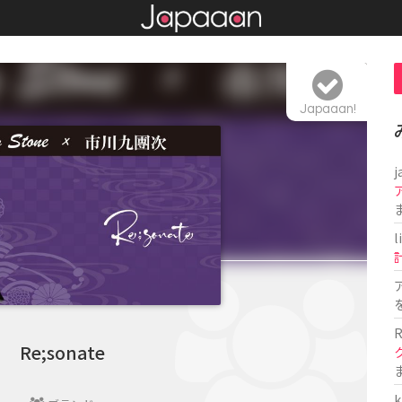
Japaaan!
j
l
R
Re;sonate
k