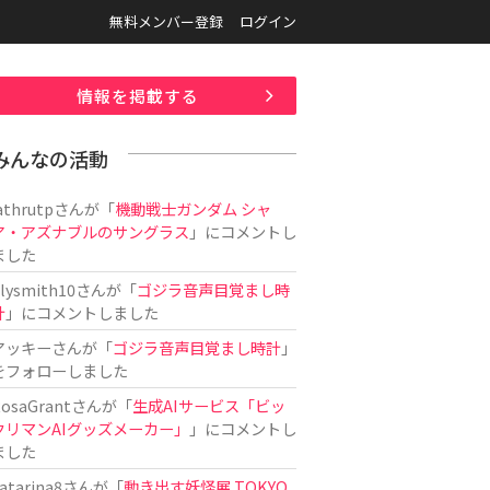
無料メンバー登録
ログイン
情報を掲載する
みんなの活動
athrutp
さんが「
機動戦士ガンダム シャ
ア・アズナブルのサングラス
」にコメントし
ました
ilysmith10
さんが「
ゴジラ音声目覚まし時
計
」にコメントしました
アッキー
さんが「
ゴジラ音声目覚まし時計
」
をフォローしました
osaGrant
さんが「
生成AIサービス「ビッ
クリマンAIグッズメーカー」
」にコメントし
ました
atarina8
さんが「
動き出す妖怪展 TOKYO