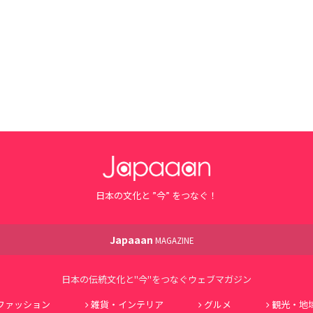
日本の文化と ”今” をつなぐ！
Japaaan
MAGAZINE
日本の伝統文化と"今"をつなぐウェブマガジン
ファッション
雑貨・インテリア
グルメ
観光・地