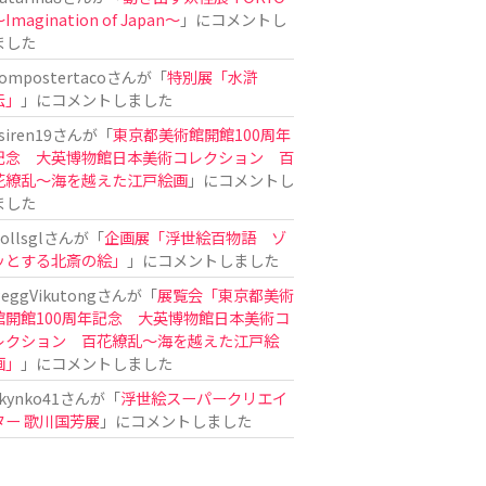
Imagination of Japan〜
」にコメントし
ました
ompostertaco
さんが「
特別展「水滸
伝」
」にコメントしました
siren19
さんが「
東京都美術館開館100周年
記念 大英博物館日本美術コレクション 百
花繚乱～海を越えた江戸絵画
」にコメントし
ました
ollsgl
さんが「
企画展「浮世絵百物語 ゾ
ッとする北斎の絵」
」にコメントしました
eggVikutong
さんが「
展覧会「東京都美術
館開館100周年記念 大英博物館日本美術コ
レクション 百花繚乱〜海を越えた江戸絵
画」
」にコメントしました
kynko41
さんが「
浮世絵スーパークリエイ
ター 歌川国芳展
」にコメントしました