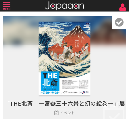
「THE北斎 ―冨嶽三十六景と幻の絵巻―」展
イベント