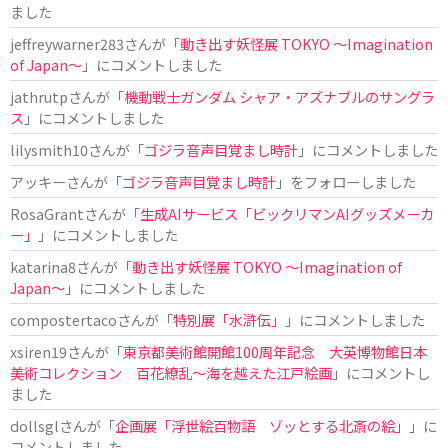
ました
jeffreywarner283
さんが「
動き出す妖怪展 TOKYO 〜Imagination
of Japan〜
」にコメントしました
jathrutp
さんが「
機動戦士ガンダム シャア・アズナブルのサングラ
ス
」にコメントしました
lilysmith10
さんが「
ゴジラ音声目覚まし時計
」にコメントしました
アッキー
さんが「
ゴジラ音声目覚まし時計
」をフォローしました
RosaGrant
さんが「
生成AIサービス「ビックリマンAIグッズメーカ
ー」
」にコメントしました
katarina8
さんが「
動き出す妖怪展 TOKYO 〜Imagination of
Japan〜
」にコメントしました
compostertaco
さんが「
特別展「水滸伝」
」にコメントしました
xsiren19
さんが「
東京都美術館開館100周年記念 大英博物館日本
美術コレクション 百花繚乱～海を越えた江戸絵画
」にコメントし
ました
dollsgl
さんが「
企画展「浮世絵百物語 ゾッとする北斎の絵」
」に
コメントしました