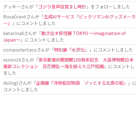
アッキー
さんが「
ゴジラ音声目覚まし時計
」をフォローしました
RosaGrant
さんが「
生成AIサービス「ビックリマンAIグッズメーカ
ー」
」にコメントしました
katarina8
さんが「
動き出す妖怪展 TOKYO 〜Imagination of
Japan〜
」にコメントしました
compostertaco
さんが「
特別展「水滸伝」
」にコメントしました
xsiren19
さんが「
東京都美術館開館100周年記念 大英博物館日本
美術コレクション 百花繚乱～海を越えた江戸絵画
」にコメントし
ました
dollsgl
さんが「
企画展「浮世絵百物語 ゾッとする北斎の絵」
」に
コメントしました