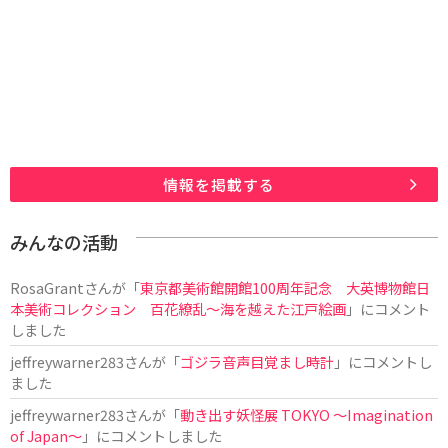
情報を掲載する
みんなの活動
RosaGrant
さんが「
東京都美術館開館100周年記念 大英博物館日
本美術コレクション 百花繚乱～海を越えた江戸絵画
」にコメント
しました
jeffreywarner283
さんが「
ゴジラ音声目覚まし時計
」にコメントし
ました
jeffreywarner283
さんが「
動き出す妖怪展 TOKYO 〜Imagination
of Japan〜
」にコメントしました