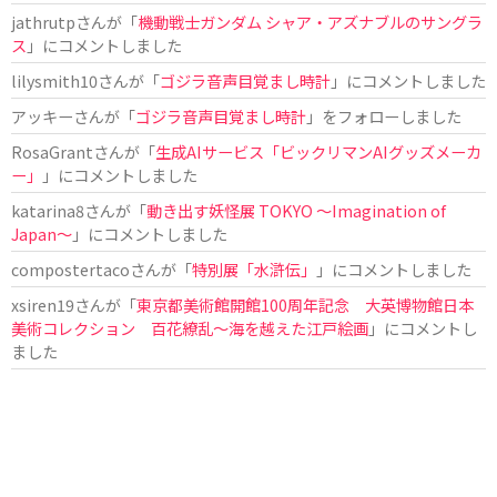
jathrutp
さんが「
機動戦士ガンダム シャア・アズナブルのサングラ
ス
」にコメントしました
lilysmith10
さんが「
ゴジラ音声目覚まし時計
」にコメントしました
アッキー
さんが「
ゴジラ音声目覚まし時計
」をフォローしました
RosaGrant
さんが「
生成AIサービス「ビックリマンAIグッズメーカ
ー」
」にコメントしました
katarina8
さんが「
動き出す妖怪展 TOKYO 〜Imagination of
Japan〜
」にコメントしました
compostertaco
さんが「
特別展「水滸伝」
」にコメントしました
xsiren19
さんが「
東京都美術館開館100周年記念 大英博物館日本
美術コレクション 百花繚乱～海を越えた江戸絵画
」にコメントし
ました