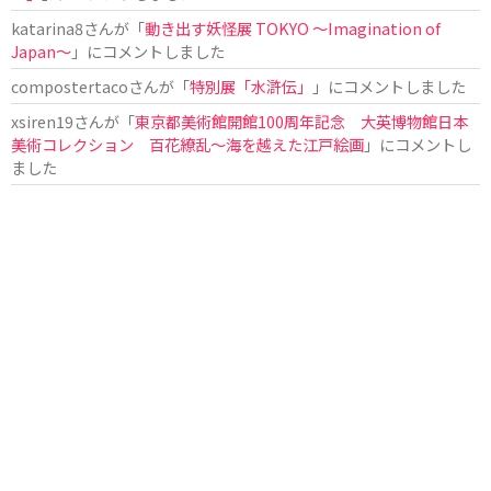
katarina8
さんが「
動き出す妖怪展 TOKYO 〜Imagination of
Japan〜
」にコメントしました
compostertaco
さんが「
特別展「水滸伝」
」にコメントしました
xsiren19
さんが「
東京都美術館開館100周年記念 大英博物館日本
美術コレクション 百花繚乱～海を越えた江戸絵画
」にコメントし
ました