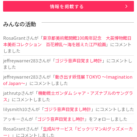
情報を掲載する
みんなの活動
RosaGrant
さんが「
東京都美術館開館100周年記念 大英博物館日
本美術コレクション 百花繚乱～海を越えた江戸絵画
」にコメント
しました
jeffreywarner283
さんが「
ゴジラ音声目覚まし時計
」にコメントし
ました
jeffreywarner283
さんが「
動き出す妖怪展 TOKYO 〜Imagination
of Japan〜
」にコメントしました
jathrutp
さんが「
機動戦士ガンダム シャア・アズナブルのサングラ
ス
」にコメントしました
lilysmith10
さんが「
ゴジラ音声目覚まし時計
」にコメントしました
アッキー
さんが「
ゴジラ音声目覚まし時計
」をフォローしました
RosaGrant
さんが「
生成AIサービス「ビックリマンAIグッズメーカ
ー」
」にコメントしました