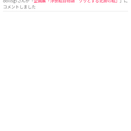
dollsgl
さんが「
企画展「浮世絵百物語 ゾッとする北斎の絵」
」に
コメントしました