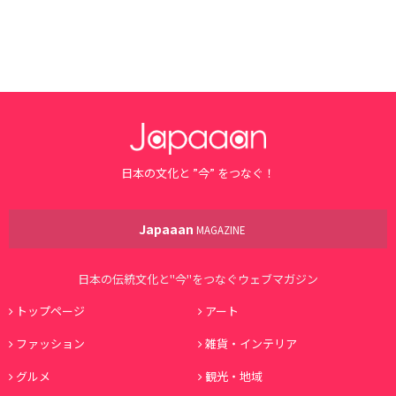
日本の文化と ”今” をつなぐ！
Japaaan
MAGAZINE
日本の伝統文化と"今"をつなぐウェブマガジン
トップページ
アート
ファッション
雑貨・インテリア
グルメ
観光・地域