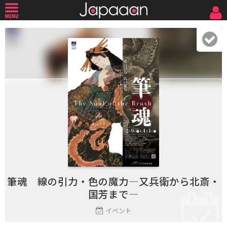
筆魂 線の引力・色の魔力―又兵衛から北斎・
国芳まで―
イベント