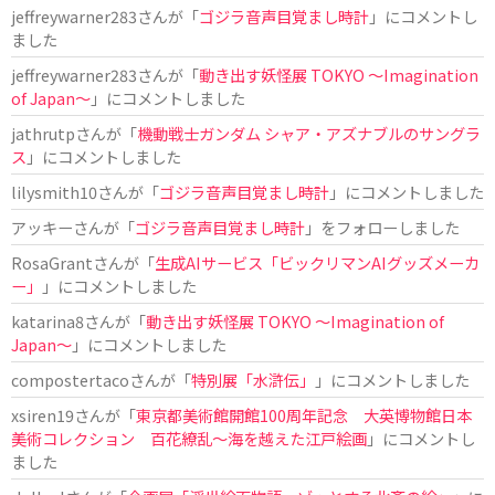
jeffreywarner283
さんが「
ゴジラ音声目覚まし時計
」にコメントし
ました
jeffreywarner283
さんが「
動き出す妖怪展 TOKYO 〜Imagination
of Japan〜
」にコメントしました
jathrutp
さんが「
機動戦士ガンダム シャア・アズナブルのサングラ
ス
」にコメントしました
lilysmith10
さんが「
ゴジラ音声目覚まし時計
」にコメントしました
アッキー
さんが「
ゴジラ音声目覚まし時計
」をフォローしました
RosaGrant
さんが「
生成AIサービス「ビックリマンAIグッズメーカ
ー」
」にコメントしました
katarina8
さんが「
動き出す妖怪展 TOKYO 〜Imagination of
Japan〜
」にコメントしました
compostertaco
さんが「
特別展「水滸伝」
」にコメントしました
xsiren19
さんが「
東京都美術館開館100周年記念 大英博物館日本
美術コレクション 百花繚乱～海を越えた江戸絵画
」にコメントし
ました