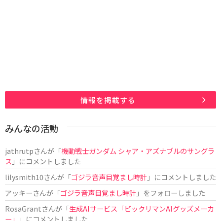
情報を掲載する
みんなの活動
jathrutp
さんが「
機動戦士ガンダム シャア・アズナブルのサングラ
ス
」にコメントしました
lilysmith10
さんが「
ゴジラ音声目覚まし時計
」にコメントしました
アッキー
さんが「
ゴジラ音声目覚まし時計
」をフォローしました
RosaGrant
さんが「
生成AIサービス「ビックリマンAIグッズメーカ
ー」
」にコメントしました