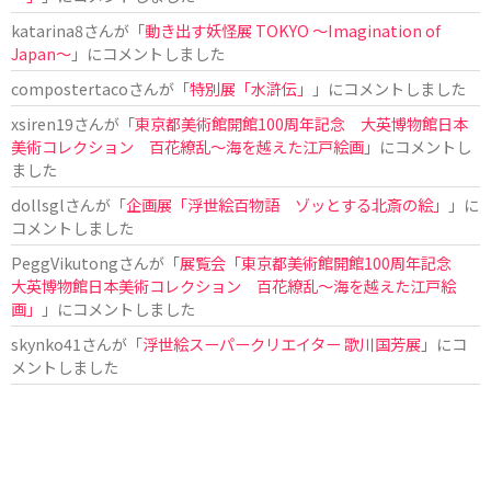
katarina8
さんが「
動き出す妖怪展 TOKYO 〜Imagination of
Japan〜
」にコメントしました
compostertaco
さんが「
特別展「水滸伝」
」にコメントしました
xsiren19
さんが「
東京都美術館開館100周年記念 大英博物館日本
美術コレクション 百花繚乱～海を越えた江戸絵画
」にコメントし
ました
dollsgl
さんが「
企画展「浮世絵百物語 ゾッとする北斎の絵」
」に
コメントしました
PeggVikutong
さんが「
展覧会「東京都美術館開館100周年記念
大英博物館日本美術コレクション 百花繚乱〜海を越えた江戸絵
画」
」にコメントしました
skynko41
さんが「
浮世絵スーパークリエイター 歌川国芳展
」にコ
メントしました