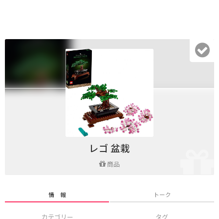
レゴ 盆栽
商品
情 報
トーク
カテゴリー
タグ