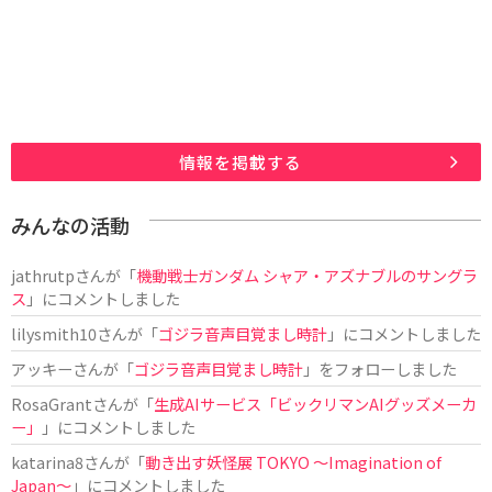
情報を掲載する
みんなの活動
jathrutp
さんが「
機動戦士ガンダム シャア・アズナブルのサングラ
ス
」にコメントしました
lilysmith10
さんが「
ゴジラ音声目覚まし時計
」にコメントしました
アッキー
さんが「
ゴジラ音声目覚まし時計
」をフォローしました
RosaGrant
さんが「
生成AIサービス「ビックリマンAIグッズメーカ
ー」
」にコメントしました
katarina8
さんが「
動き出す妖怪展 TOKYO 〜Imagination of
Japan〜
」にコメントしました