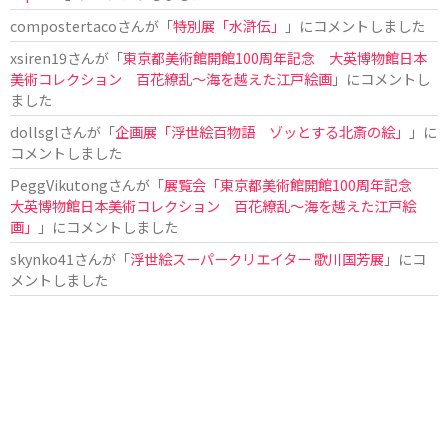
compostertaco
さんが「
特別展「水滸伝」
」にコメントしました
xsiren19
さんが「
東京都美術館開館100周年記念 大英博物館日本
美術コレクション 百花繚乱～海を越えた江戸絵画
」にコメントし
ました
dollsgl
さんが「
企画展「浮世絵百物語 ゾッとする北斎の絵」
」に
コメントしました
PeggVikutong
さんが「
展覧会「東京都美術館開館100周年記念
大英博物館日本美術コレクション 百花繚乱〜海を越えた江戸絵
画」
」にコメントしました
skynko41
さんが「
浮世絵スーパークリエイター 歌川国芳展
」にコ
メントしました