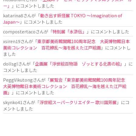
ー」
」にコメントしました
katarina8
さんが「
動き出す妖怪展 TOKYO 〜Imagination of
Japan〜
」にコメントしました
compostertaco
さんが「
特別展「水滸伝」
」にコメントしました
xsiren19
さんが「
東京都美術館開館100周年記念 大英博物館日本
美術コレクション 百花繚乱～海を越えた江戸絵画
」にコメントし
ました
dollsgl
さんが「
企画展「浮世絵百物語 ゾッとする北斎の絵」
」に
コメントしました
PeggVikutong
さんが「
展覧会「東京都美術館開館100周年記念
大英博物館日本美術コレクション 百花繚乱〜海を越えた江戸絵
画」
」にコメントしました
skynko41
さんが「
浮世絵スーパークリエイター 歌川国芳展
」にコ
メントしました