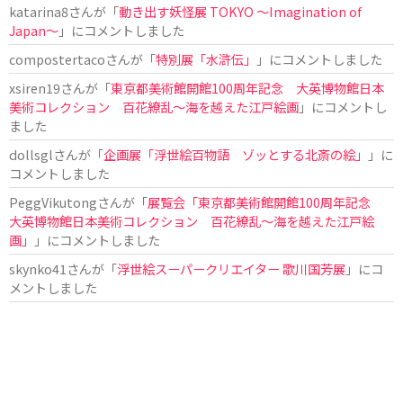
katarina8
さんが「
動き出す妖怪展 TOKYO 〜Imagination of
Japan〜
」にコメントしました
compostertaco
さんが「
特別展「水滸伝」
」にコメントしました
xsiren19
さんが「
東京都美術館開館100周年記念 大英博物館日本
美術コレクション 百花繚乱～海を越えた江戸絵画
」にコメントし
ました
dollsgl
さんが「
企画展「浮世絵百物語 ゾッとする北斎の絵」
」に
コメントしました
PeggVikutong
さんが「
展覧会「東京都美術館開館100周年記念
大英博物館日本美術コレクション 百花繚乱〜海を越えた江戸絵
画」
」にコメントしました
skynko41
さんが「
浮世絵スーパークリエイター 歌川国芳展
」にコ
メントしました