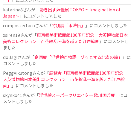
katarina8
さんが「
動き出す妖怪展 TOKYO 〜Imagination of
Japan〜
」にコメントしました
compostertaco
さんが「
特別展「水滸伝」
」にコメントしました
xsiren19
さんが「
東京都美術館開館100周年記念 大英博物館日本
美術コレクション 百花繚乱～海を越えた江戸絵画
」にコメントし
ました
dollsgl
さんが「
企画展「浮世絵百物語 ゾッとする北斎の絵」
」に
コメントしました
PeggVikutong
さんが「
展覧会「東京都美術館開館100周年記念
大英博物館日本美術コレクション 百花繚乱〜海を越えた江戸絵
画」
」にコメントしました
skynko41
さんが「
浮世絵スーパークリエイター 歌川国芳展
」にコ
メントしました