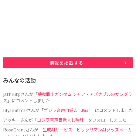
情報を掲載する
みんなの活動
jathrutp
さんが「
機動戦士ガンダム シャア・アズナブルのサングラ
ス
」にコメントしました
lilysmith10
さんが「
ゴジラ音声目覚まし時計
」にコメントしました
アッキー
さんが「
ゴジラ音声目覚まし時計
」をフォローしました
RosaGrant
さんが「
生成AIサービス「ビックリマンAIグッズメーカ
ー」
」にコメントしました