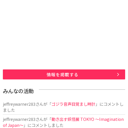
情報を掲載する
みんなの活動
jeffreywarner283
さんが「
ゴジラ音声目覚まし時計
」にコメントし
ました
jeffreywarner283
さんが「
動き出す妖怪展 TOKYO 〜Imagination
of Japan〜
」にコメントしました