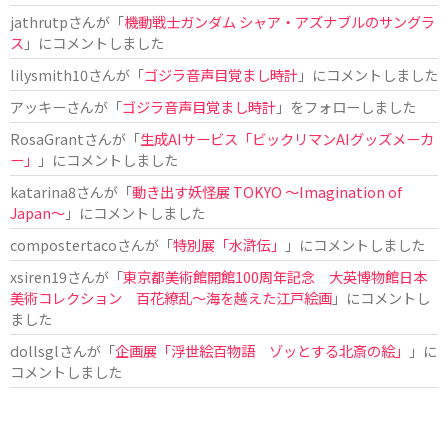
jathrutp
さんが「
機動戦士ガンダム シャア・アズナブルのサングラ
ス
」にコメントしました
lilysmith10
さんが「
ゴジラ音声目覚まし時計
」にコメントしました
アッキー
さんが「
ゴジラ音声目覚まし時計
」をフォローしました
RosaGrant
さんが「
生成AIサービス「ビックリマンAIグッズメーカ
ー」
」にコメントしました
katarina8
さんが「
動き出す妖怪展 TOKYO 〜Imagination of
Japan〜
」にコメントしました
compostertaco
さんが「
特別展「水滸伝」
」にコメントしました
xsiren19
さんが「
東京都美術館開館100周年記念 大英博物館日本
美術コレクション 百花繚乱～海を越えた江戸絵画
」にコメントし
ました
dollsgl
さんが「
企画展「浮世絵百物語 ゾッとする北斎の絵」
」に
コメントしました