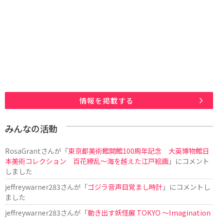
情報を掲載する
みんなの活動
RosaGrant
さんが「
東京都美術館開館100周年記念 大英博物館日
本美術コレクション 百花繚乱～海を越えた江戸絵画
」にコメント
しました
jeffreywarner283
さんが「
ゴジラ音声目覚まし時計
」にコメントし
ました
jeffreywarner283
さんが「
動き出す妖怪展 TOKYO 〜Imagination