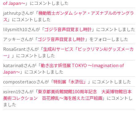
of Japan〜
」にコメントしました
jathrutp
さんが「
機動戦士ガンダム シャア・アズナブルのサングラ
ス
」にコメントしました
lilysmith10
さんが「
ゴジラ音声目覚まし時計
」にコメントしました
アッキー
さんが「
ゴジラ音声目覚まし時計
」をフォローしました
RosaGrant
さんが「
生成AIサービス「ビックリマンAIグッズメーカ
ー」
」にコメントしました
katarina8
さんが「
動き出す妖怪展 TOKYO 〜Imagination of
Japan〜
」にコメントしました
compostertaco
さんが「
特別展「水滸伝」
」にコメントしました
xsiren19
さんが「
東京都美術館開館100周年記念 大英博物館日本
美術コレクション 百花繚乱～海を越えた江戸絵画
」にコメントし
ました