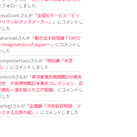
をフォローしました
osaGrant
さんが「
生成AIサービス「ビッ
クリマンAIグッズメーカー」
」にコメントし
ました
atarina8
さんが「
動き出す妖怪展 TOKYO
Imagination of Japan〜
」にコメントし
ました
ompostertaco
さんが「
特別展「水滸
伝」
」にコメントしました
siren19
さんが「
東京都美術館開館100周年
記念 大英博物館日本美術コレクション 百
花繚乱～海を越えた江戸絵画
」にコメントし
ました
ollsgl
さんが「
企画展「浮世絵百物語 ゾ
ッとする北斎の絵」
」にコメントしました