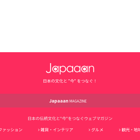
日本の文化と ”今” をつなぐ！
Japaaan
MAGAZINE
日本の伝統文化と"今"をつなぐウェブマガジン
ファッション
雑貨・インテリア
グルメ
観光・地