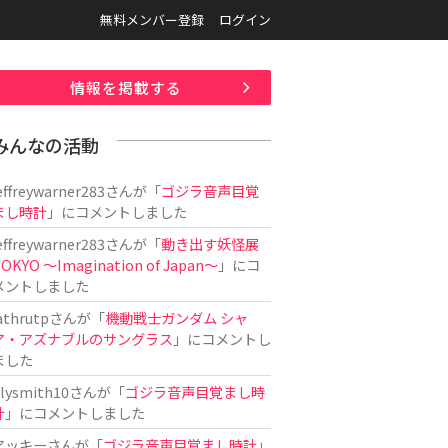
無料メンバー登録
ログイン
情報を掲載する
みんなの活動
effreywarner283
さんが「
ゴジラ音声目覚
まし時計
」にコメントしました
effreywarner283
さんが「
動き出す妖怪展
OKYO 〜Imagination of Japan〜
」にコ
メントしました
athrutp
さんが「
機動戦士ガンダム シャ
ア・アズナブルのサングラス
」にコメントし
ました
ilysmith10
さんが「
ゴジラ音声目覚まし時
計
」にコメントしました
アッキー
さんが「
ゴジラ音声目覚まし時計
」