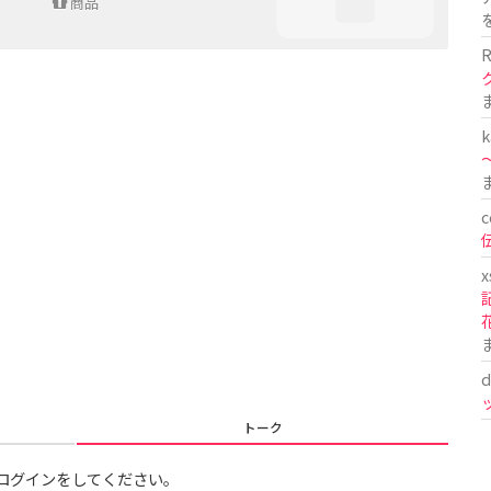
商品
R
k
〜
c
x
d
トーク
ログインをしてください。