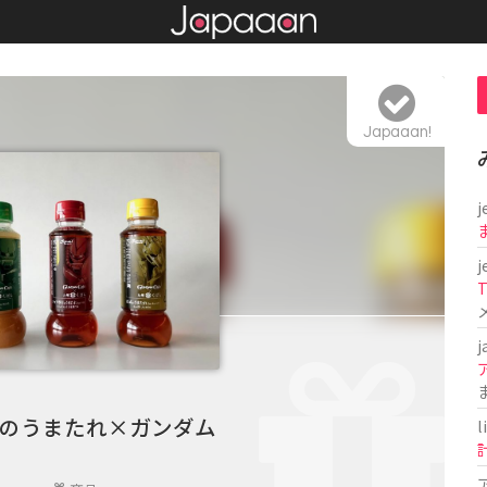
Japaaan!
j
j
T
j
のうまたれ×ガンダム
l