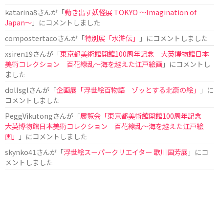
katarina8
さんが「
動き出す妖怪展 TOKYO 〜Imagination of
Japan〜
」にコメントしました
compostertaco
さんが「
特別展「水滸伝」
」にコメントしました
xsiren19
さんが「
東京都美術館開館100周年記念 大英博物館日本
美術コレクション 百花繚乱～海を越えた江戸絵画
」にコメントし
ました
dollsgl
さんが「
企画展「浮世絵百物語 ゾッとする北斎の絵」
」に
コメントしました
PeggVikutong
さんが「
展覧会「東京都美術館開館100周年記念
大英博物館日本美術コレクション 百花繚乱〜海を越えた江戸絵
画」
」にコメントしました
skynko41
さんが「
浮世絵スーパークリエイター 歌川国芳展
」にコ
メントしました