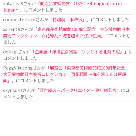
katarina8
さんが「
動き出す妖怪展 TOKYO 〜Imagination of
Japan〜
」にコメントしました
compostertaco
さんが「
特別展「水滸伝」
」にコメントしました
xsiren19
さんが「
東京都美術館開館100周年記念 大英博物館日本
美術コレクション 百花繚乱～海を越えた江戸絵画
」にコメントし
ました
dollsgl
さんが「
企画展「浮世絵百物語 ゾッとする北斎の絵」
」に
コメントしました
PeggVikutong
さんが「
展覧会「東京都美術館開館100周年記念
大英博物館日本美術コレクション 百花繚乱〜海を越えた江戸絵
画」
」にコメントしました
skynko41
さんが「
浮世絵スーパークリエイター 歌川国芳展
」にコ
メントしました