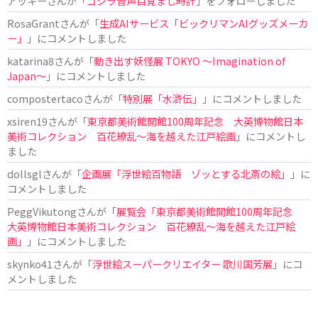
アッキー
さんが「
ゴジラ音声目覚まし時計
」をフォローしました
RosaGrant
さんが「
生成AIサービス「ビックリマンAIグッズメーカ
ー」
」にコメントしました
katarina8
さんが「
動き出す妖怪展 TOKYO 〜Imagination of
Japan〜
」にコメントしました
compostertaco
さんが「
特別展「水滸伝」
」にコメントしました
xsiren19
さんが「
東京都美術館開館100周年記念 大英博物館日本
美術コレクション 百花繚乱～海を越えた江戸絵画
」にコメントし
ました
dollsgl
さんが「
企画展「浮世絵百物語 ゾッとする北斎の絵」
」に
コメントしました
PeggVikutong
さんが「
展覧会「東京都美術館開館100周年記念
大英博物館日本美術コレクション 百花繚乱〜海を越えた江戸絵
画」
」にコメントしました
skynko41
さんが「
浮世絵スーパークリエイター 歌川国芳展
」にコ
メントしました