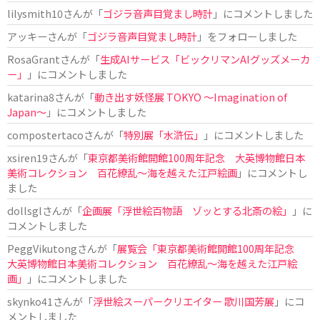
lilysmith10
さんが「
ゴジラ音声目覚まし時計
」にコメントしました
アッキー
さんが「
ゴジラ音声目覚まし時計
」をフォローしました
RosaGrant
さんが「
生成AIサービス「ビックリマンAIグッズメーカ
ー」
」にコメントしました
katarina8
さんが「
動き出す妖怪展 TOKYO 〜Imagination of
Japan〜
」にコメントしました
compostertaco
さんが「
特別展「水滸伝」
」にコメントしました
xsiren19
さんが「
東京都美術館開館100周年記念 大英博物館日本
美術コレクション 百花繚乱～海を越えた江戸絵画
」にコメントし
ました
dollsgl
さんが「
企画展「浮世絵百物語 ゾッとする北斎の絵」
」に
コメントしました
PeggVikutong
さんが「
展覧会「東京都美術館開館100周年記念
大英博物館日本美術コレクション 百花繚乱〜海を越えた江戸絵
画」
」にコメントしました
skynko41
さんが「
浮世絵スーパークリエイター 歌川国芳展
」にコ
メントしました