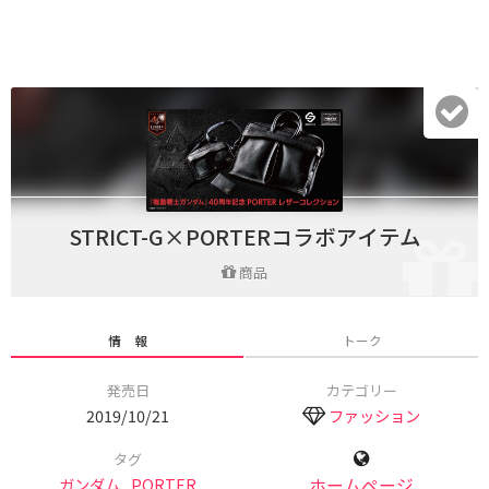
STRICT-G×PORTERコラボアイテム
商品
情 報
トーク
発売日
カテゴリー
2019/10/21
ファッション
タグ
ガンダム
,
PORTER
ホームページ