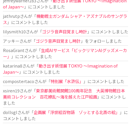
jeffreywarner283
さんが「
動き出す妖怪展 TOKYO 〜Imagination
of Japan〜
」にコメントしました
jathrutp
さんが「
機動戦士ガンダム シャア・アズナブルのサングラ
ス
」にコメントしました
lilysmith10
さんが「
ゴジラ音声目覚まし時計
」にコメントしました
アッキー
さんが「
ゴジラ音声目覚まし時計
」をフォローしました
RosaGrant
さんが「
生成AIサービス「ビックリマンAIグッズメーカ
ー」
」にコメントしました
katarina8
さんが「
動き出す妖怪展 TOKYO 〜Imagination of
Japan〜
」にコメントしました
compostertaco
さんが「
特別展「水滸伝」
」にコメントしました
xsiren19
さんが「
東京都美術館開館100周年記念 大英博物館日本
美術コレクション 百花繚乱～海を越えた江戸絵画
」にコメントし
ました
dollsgl
さんが「
企画展「浮世絵百物語 ゾッとする北斎の絵」
」に
コメントしました