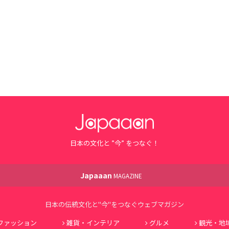
日本の文化と ”今” をつなぐ！
Japaaan
MAGAZINE
日本の伝統文化と"今"をつなぐウェブマガジン
ファッション
雑貨・インテリア
グルメ
観光・地