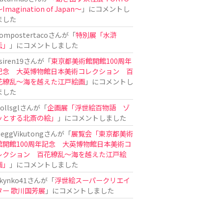
Imagination of Japan〜
」にコメントし
ました
ompostertaco
さんが「
特別展「水滸
伝」
」にコメントしました
siren19
さんが「
東京都美術館開館100周年
記念 大英博物館日本美術コレクション 百
花繚乱～海を越えた江戸絵画
」にコメントし
ました
ollsgl
さんが「
企画展「浮世絵百物語 ゾ
ッとする北斎の絵」
」にコメントしました
eggVikutong
さんが「
展覧会「東京都美術
館開館100周年記念 大英博物館日本美術コ
レクション 百花繚乱〜海を越えた江戸絵
画」
」にコメントしました
kynko41
さんが「
浮世絵スーパークリエイ
ター 歌川国芳展
」にコメントしました