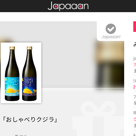
Japaaan!
j
l
R
「おしゃべりクジラ」
k