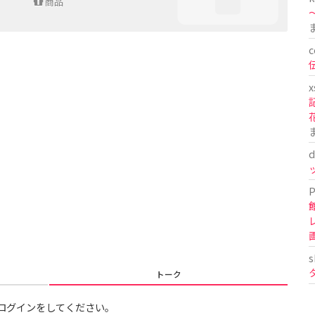
商品
〜
c
x
d
P
s
トーク
ログインをしてください。