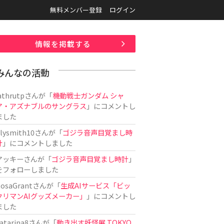
無料メンバー登録
ログイン
情報を掲載する
みんなの活動
athrutp
さんが「
機動戦士ガンダム シャ
ア・アズナブルのサングラス
」にコメントし
ました
ilysmith10
さんが「
ゴジラ音声目覚まし時
計
」にコメントしました
アッキー
さんが「
ゴジラ音声目覚まし時計
」
をフォローしました
osaGrant
さんが「
生成AIサービス「ビッ
クリマンAIグッズメーカー」
」にコメントし
ました
atarina8
さんが「
動き出す妖怪展 TOKYO