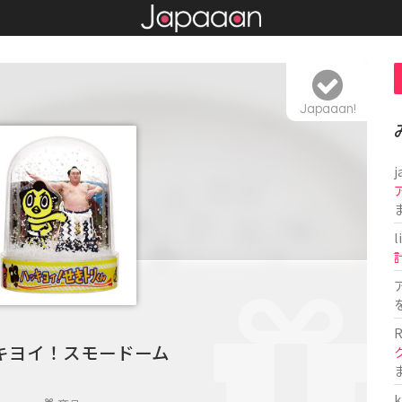
Japaaan!
j
l
R
キヨイ！スモードーム
k