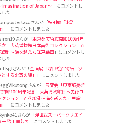
Imagination of Japan〜
」にコメントし
ました
ompostertaco
さんが「
特別展「水滸
伝」
」にコメントしました
siren19
さんが「
東京都美術館開館100周年
記念 大英博物館日本美術コレクション 百
花繚乱～海を越えた江戸絵画
」にコメントし
ました
ollsgl
さんが「
企画展「浮世絵百物語 ゾ
ッとする北斎の絵」
」にコメントしました
eggVikutong
さんが「
展覧会「東京都美術
館開館100周年記念 大英博物館日本美術コ
レクション 百花繚乱〜海を越えた江戸絵
画」
」にコメントしました
kynko41
さんが「
浮世絵スーパークリエイ
ター 歌川国芳展
」にコメントしました