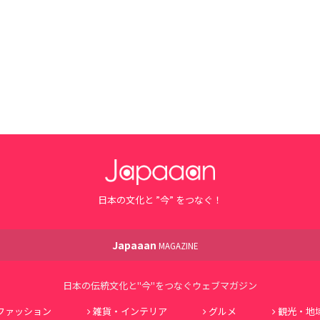
日本の文化と ”今” をつなぐ！
Japaaan
MAGAZINE
日本の伝統文化と"今"をつなぐウェブマガジン
ファッション
雑貨・インテリア
グルメ
観光・地