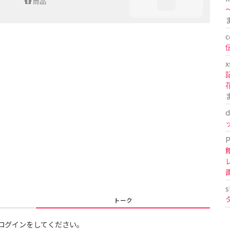
商品
〜
c
x
d
P
s
トーク
ログインをしてください。