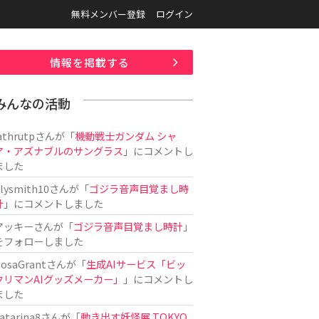
無料メンバー登録
ログイン
情報を掲載する
みんなの活動
athrutp
さんが「
機動戦士ガンダム シャ
ア・アズナブルのサングラス
」にコメントし
ました
ilysmith10
さんが「
ゴジラ音声目覚まし時
計
」にコメントしました
アッキー
さんが「
ゴジラ音声目覚まし時計
」
をフォローしました
osaGrant
さんが「
生成AIサービス「ビッ
クリマンAIグッズメーカー」
」にコメントし
ました
atarina8
さんが「
動き出す妖怪展 TOKYO