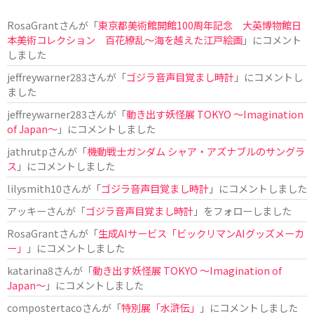
RosaGrant
さんが「
東京都美術館開館100周年記念 大英博物館日
本美術コレクション 百花繚乱～海を越えた江戸絵画
」にコメント
しました
jeffreywarner283
さんが「
ゴジラ音声目覚まし時計
」にコメントし
ました
jeffreywarner283
さんが「
動き出す妖怪展 TOKYO 〜Imagination
of Japan〜
」にコメントしました
jathrutp
さんが「
機動戦士ガンダム シャア・アズナブルのサングラ
ス
」にコメントしました
lilysmith10
さんが「
ゴジラ音声目覚まし時計
」にコメントしました
アッキー
さんが「
ゴジラ音声目覚まし時計
」をフォローしました
RosaGrant
さんが「
生成AIサービス「ビックリマンAIグッズメーカ
ー」
」にコメントしました
katarina8
さんが「
動き出す妖怪展 TOKYO 〜Imagination of
Japan〜
」にコメントしました
compostertaco
さんが「
特別展「水滸伝」
」にコメントしました