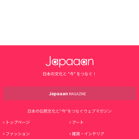
日本の文化と ”今” をつなぐ！
Japaaan
MAGAZINE
日本の伝統文化と"今"をつなぐウェブマガジン
トップページ
アート
ファッション
雑貨・インテリア