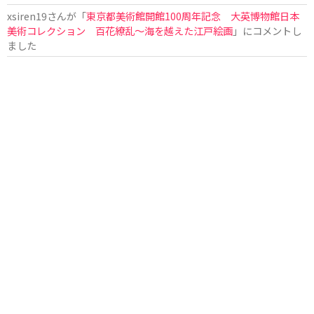
xsiren19
さんが「
東京都美術館開館100周年記念 大英博物館日本
美術コレクション 百花繚乱～海を越えた江戸絵画
」にコメントし
ました