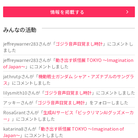
情報を掲載する
みんなの活動
jeffreywarner283
さんが「
ゴジラ音声目覚まし時計
」にコメントし
ました
jeffreywarner283
さんが「
動き出す妖怪展 TOKYO 〜Imagination
of Japan〜
」にコメントしました
jathrutp
さんが「
機動戦士ガンダム シャア・アズナブルのサングラ
ス
」にコメントしました
lilysmith10
さんが「
ゴジラ音声目覚まし時計
」にコメントしました
アッキー
さんが「
ゴジラ音声目覚まし時計
」をフォローしました
RosaGrant
さんが「
生成AIサービス「ビックリマンAIグッズメーカ
ー」
」にコメントしました
katarina8
さんが「
動き出す妖怪展 TOKYO 〜Imagination of
Japan〜
」にコメントしました