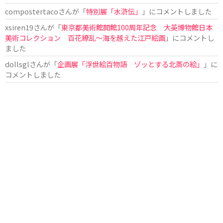
compostertaco
さんが「
特別展「水滸伝」
」にコメントしました
xsiren19
さんが「
東京都美術館開館100周年記念 大英博物館日本
美術コレクション 百花繚乱～海を越えた江戸絵画
」にコメントし
ました
dollsgl
さんが「
企画展「浮世絵百物語 ゾッとする北斎の絵」
」に
コメントしました