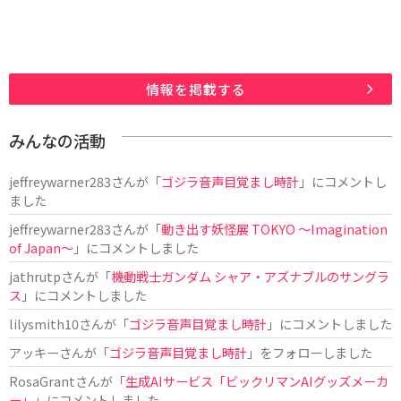
情報を掲載する
みんなの活動
jeffreywarner283
さんが「
ゴジラ音声目覚まし時計
」にコメントし
ました
jeffreywarner283
さんが「
動き出す妖怪展 TOKYO 〜Imagination
of Japan〜
」にコメントしました
jathrutp
さんが「
機動戦士ガンダム シャア・アズナブルのサングラ
ス
」にコメントしました
lilysmith10
さんが「
ゴジラ音声目覚まし時計
」にコメントしました
アッキー
さんが「
ゴジラ音声目覚まし時計
」をフォローしました
RosaGrant
さんが「
生成AIサービス「ビックリマンAIグッズメーカ
ー」
」にコメントしました