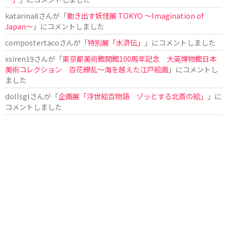
katarina8
さんが「
動き出す妖怪展 TOKYO 〜Imagination of
Japan〜
」にコメントしました
compostertaco
さんが「
特別展「水滸伝」
」にコメントしました
xsiren19
さんが「
東京都美術館開館100周年記念 大英博物館日本
美術コレクション 百花繚乱～海を越えた江戸絵画
」にコメントし
ました
dollsgl
さんが「
企画展「浮世絵百物語 ゾッとする北斎の絵」
」に
コメントしました