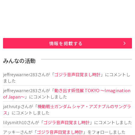
情報を掲載する
みんなの活動
jeffreywarner283
さんが「
ゴジラ音声目覚まし時計
」にコメントし
ました
jeffreywarner283
さんが「
動き出す妖怪展 TOKYO 〜Imagination
of Japan〜
」にコメントしました
jathrutp
さんが「
機動戦士ガンダム シャア・アズナブルのサングラ
ス
」にコメントしました
lilysmith10
さんが「
ゴジラ音声目覚まし時計
」にコメントしました
アッキー
さんが「
ゴジラ音声目覚まし時計
」をフォローしました