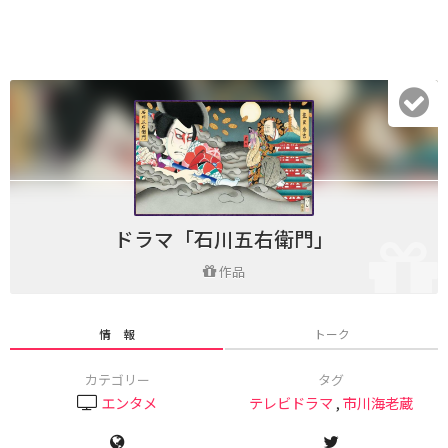
ドラマ「石川五右衛門」
作品
情 報
トーク
カテゴリー
タグ
エンタメ
テレビドラマ
,
市川海老蔵