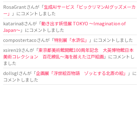
RosaGrant
さんが「
生成AIサービス「ビックリマンAIグッズメーカ
ー」
」にコメントしました
katarina8
さんが「
動き出す妖怪展 TOKYO 〜Imagination of
Japan〜
」にコメントしました
compostertaco
さんが「
特別展「水滸伝」
」にコメントしました
xsiren19
さんが「
東京都美術館開館100周年記念 大英博物館日本
美術コレクション 百花繚乱～海を越えた江戸絵画
」にコメントし
ました
dollsgl
さんが「
企画展「浮世絵百物語 ゾッとする北斎の絵」
」に
コメントしました