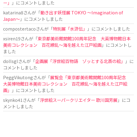
ー」
」にコメントしました
katarina8
さんが「
動き出す妖怪展 TOKYO 〜Imagination of
Japan〜
」にコメントしました
compostertaco
さんが「
特別展「水滸伝」
」にコメントしました
xsiren19
さんが「
東京都美術館開館100周年記念 大英博物館日本
美術コレクション 百花繚乱～海を越えた江戸絵画
」にコメントし
ました
dollsgl
さんが「
企画展「浮世絵百物語 ゾッとする北斎の絵」
」に
コメントしました
PeggVikutong
さんが「
展覧会「東京都美術館開館100周年記念
大英博物館日本美術コレクション 百花繚乱〜海を越えた江戸絵
画」
」にコメントしました
skynko41
さんが「
浮世絵スーパークリエイター 歌川国芳展
」にコ
メントしました