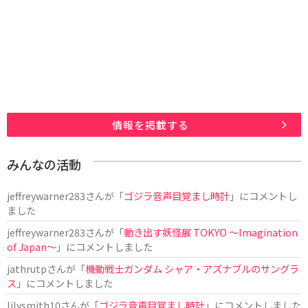
情報を掲載する
みんなの活動
jeffreywarner283
さんが「
ゴジラ音声目覚まし時計
」にコメントし
ました
jeffreywarner283
さんが「
動き出す妖怪展 TOKYO 〜Imagination
of Japan〜
」にコメントしました
jathrutp
さんが「
機動戦士ガンダム シャア・アズナブルのサングラ
ス
」にコメントしました
lilysmith10
さんが「
ゴジラ音声目覚まし時計
」にコメントしました