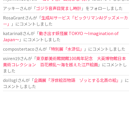
アッキー
さんが「
ゴジラ音声目覚まし時計
」をフォローしました
RosaGrant
さんが「
生成AIサービス「ビックリマンAIグッズメーカ
ー」
」にコメントしました
katarina8
さんが「
動き出す妖怪展 TOKYO 〜Imagination of
Japan〜
」にコメントしました
compostertaco
さんが「
特別展「水滸伝」
」にコメントしました
xsiren19
さんが「
東京都美術館開館100周年記念 大英博物館日本
美術コレクション 百花繚乱～海を越えた江戸絵画
」にコメントし
ました
dollsgl
さんが「
企画展「浮世絵百物語 ゾッとする北斎の絵」
」に
コメントしました