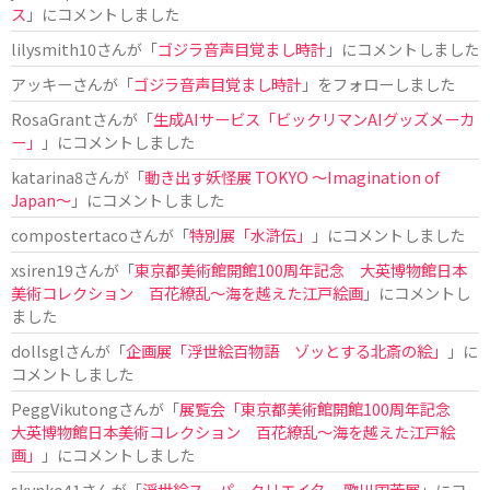
ス
」にコメントしました
lilysmith10
さんが「
ゴジラ音声目覚まし時計
」にコメントしました
アッキー
さんが「
ゴジラ音声目覚まし時計
」をフォローしました
RosaGrant
さんが「
生成AIサービス「ビックリマンAIグッズメーカ
ー」
」にコメントしました
katarina8
さんが「
動き出す妖怪展 TOKYO 〜Imagination of
Japan〜
」にコメントしました
compostertaco
さんが「
特別展「水滸伝」
」にコメントしました
xsiren19
さんが「
東京都美術館開館100周年記念 大英博物館日本
美術コレクション 百花繚乱～海を越えた江戸絵画
」にコメントし
ました
dollsgl
さんが「
企画展「浮世絵百物語 ゾッとする北斎の絵」
」に
コメントしました
PeggVikutong
さんが「
展覧会「東京都美術館開館100周年記念
大英博物館日本美術コレクション 百花繚乱〜海を越えた江戸絵
画」
」にコメントしました
skynko41
さんが「
浮世絵スーパークリエイター 歌川国芳展
」にコ