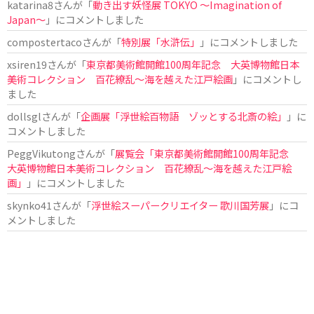
katarina8
さんが「
動き出す妖怪展 TOKYO 〜Imagination of
Japan〜
」にコメントしました
compostertaco
さんが「
特別展「水滸伝」
」にコメントしました
xsiren19
さんが「
東京都美術館開館100周年記念 大英博物館日本
美術コレクション 百花繚乱～海を越えた江戸絵画
」にコメントし
ました
dollsgl
さんが「
企画展「浮世絵百物語 ゾッとする北斎の絵」
」に
コメントしました
PeggVikutong
さんが「
展覧会「東京都美術館開館100周年記念
大英博物館日本美術コレクション 百花繚乱〜海を越えた江戸絵
画」
」にコメントしました
skynko41
さんが「
浮世絵スーパークリエイター 歌川国芳展
」にコ
メントしました