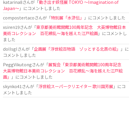
katarina8
さんが「
動き出す妖怪展 TOKYO 〜Imagination of
Japan〜
」にコメントしました
compostertaco
さんが「
特別展「水滸伝」
」にコメントしました
xsiren19
さんが「
東京都美術館開館100周年記念 大英博物館日本
美術コレクション 百花繚乱～海を越えた江戸絵画
」にコメントし
ました
dollsgl
さんが「
企画展「浮世絵百物語 ゾッとする北斎の絵」
」に
コメントしました
PeggVikutong
さんが「
展覧会「東京都美術館開館100周年記念
大英博物館日本美術コレクション 百花繚乱〜海を越えた江戸絵
画」
」にコメントしました
skynko41
さんが「
浮世絵スーパークリエイター 歌川国芳展
」にコ
メントしました