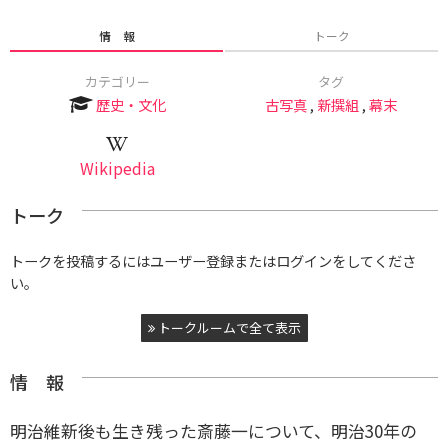
情 報
トーク
カテゴリー
タグ
歴史・文化
古写真
,
新撰組
,
幕末
Wikipedia
トーク
トークを投稿するにはユーザー登録またはログインをしてくださ
い。
トークルームで全て表示
情 報
明治維新後も生き残った斎藤一について、明治30年の