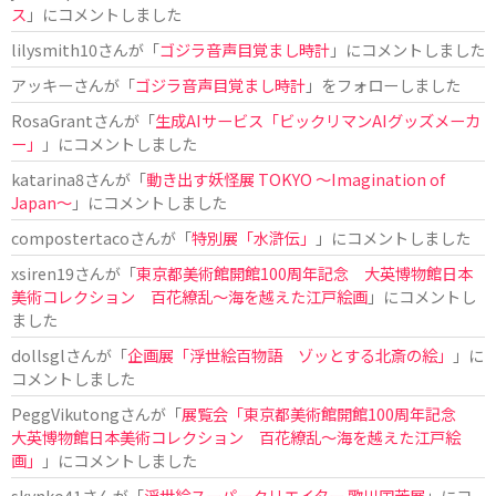
ス
」にコメントしました
lilysmith10
さんが「
ゴジラ音声目覚まし時計
」にコメントしました
アッキー
さんが「
ゴジラ音声目覚まし時計
」をフォローしました
RosaGrant
さんが「
生成AIサービス「ビックリマンAIグッズメーカ
ー」
」にコメントしました
katarina8
さんが「
動き出す妖怪展 TOKYO 〜Imagination of
Japan〜
」にコメントしました
compostertaco
さんが「
特別展「水滸伝」
」にコメントしました
xsiren19
さんが「
東京都美術館開館100周年記念 大英博物館日本
美術コレクション 百花繚乱～海を越えた江戸絵画
」にコメントし
ました
dollsgl
さんが「
企画展「浮世絵百物語 ゾッとする北斎の絵」
」に
コメントしました
PeggVikutong
さんが「
展覧会「東京都美術館開館100周年記念
大英博物館日本美術コレクション 百花繚乱〜海を越えた江戸絵
画」
」にコメントしました
skynko41
さんが「
浮世絵スーパークリエイター 歌川国芳展
」にコ