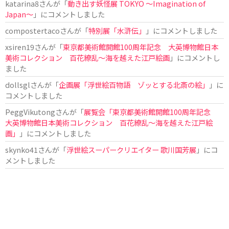
katarina8
さんが「
動き出す妖怪展 TOKYO 〜Imagination of
Japan〜
」にコメントしました
compostertaco
さんが「
特別展「水滸伝」
」にコメントしました
xsiren19
さんが「
東京都美術館開館100周年記念 大英博物館日本
美術コレクション 百花繚乱～海を越えた江戸絵画
」にコメントし
ました
dollsgl
さんが「
企画展「浮世絵百物語 ゾッとする北斎の絵」
」に
コメントしました
PeggVikutong
さんが「
展覧会「東京都美術館開館100周年記念
大英博物館日本美術コレクション 百花繚乱〜海を越えた江戸絵
画」
」にコメントしました
skynko41
さんが「
浮世絵スーパークリエイター 歌川国芳展
」にコ
メントしました